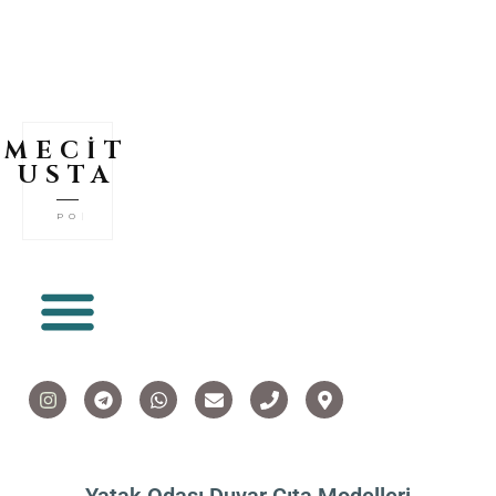
MECİT
USTA
POLİÜR
|