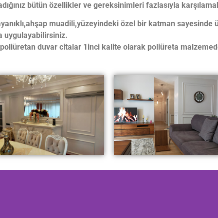
adığınız bütün özellikler ve gereksinimleri fazlasıyla karşılama
yanıklı,ahşap muadili,yüzeyindeki özel bir katman sayesinde üz
 uygulayabilirsiniz.
liüretan duvar citalar 1inci kalite olarak poliüreta malzemed