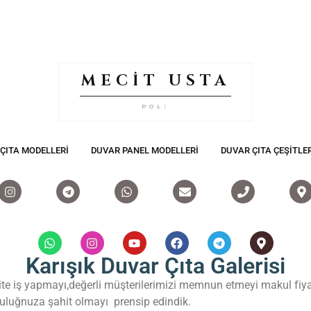
MECİT USTA
POLİÜRE
|
ÇITA MODELLERI
DUVAR PANEL MODELLERI
DUVAR ÇITA ÇEŞITLER
Karışık Duvar Çıta Galerisi
ite iş yapmayı,değerli müşterilerimizi memnun etmeyi makul fiyat 
uluğnuza şahit olmayı prensip edindik.