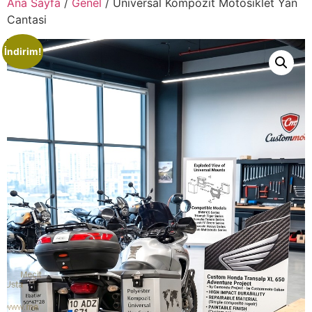
Ana Sayfa
/
Genel
/ Universal Kompozit Motosiklet Yan
Cantasi
İndirim!