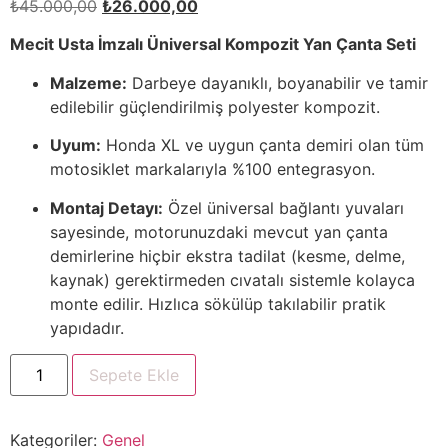
₺
45.000,00
₺
26.000,00
Mecit Usta İmzalı Üniversal Kompozit Yan Çanta Seti
Malzeme:
Darbeye dayanıklı, boyanabilir ve tamir
edilebilir güçlendirilmiş polyester kompozit.
Uyum:
Honda XL ve uygun çanta demiri olan tüm
motosiklet markalarıyla %100 entegrasyon.
Montaj Detayı:
Özel üniversal bağlantı yuvaları
sayesinde, motorunuzdaki mevcut yan çanta
demirlerine hiçbir ekstra tadilat (kesme, delme,
kaynak) gerektirmeden cıvatalı sistemle kolayca
monte edilir. Hızlıca sökülüp takılabilir pratik
yapıdadır.
Sepete Ekle
Kategoriler:
Genel