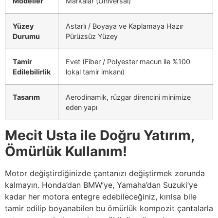
Modeller
Markalar (Üniversal)
Yüzey
Astarlı / Boyaya ve Kaplamaya Hazır
Durumu
Pürüzsüz Yüzey
Tamir
Evet (Fiber / Polyester macun ile %100
Edilebilirlik
lokal tamir imkanı)
Tasarım
Aerodinamik, rüzgar direncini minimize
eden yapı
Mecit Usta ile Doğru Yatırım,
Ömürlük Kullanım!
Motor değiştirdiğinizde çantanızı değiştirmek zorunda
kalmayın. Honda’dan BMW’ye, Yamaha’dan Suzuki’ye
kadar her motora entegre edebileceğiniz, kırılsa bile
tamir edilip boyanabilen bu ömürlük kompozit çantalarla