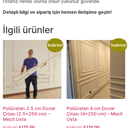
rotanız neresi olursa olsun yükünüz güvende.
Detaylı bilgi ve sipariş için hemen iletişime geçin!
İlgili ürünler
İndirim!
İndirim!
Poliüretan 2.5 cm Duvar
Poliüretan 4 cm Duvar
Çıtası (2.5×250 cm) –
Çıtası (4×250 cm) – Mecit
Mecit Usta
Usta
₺
215,00
₺
175,00
₺
245,00
₺
210,00