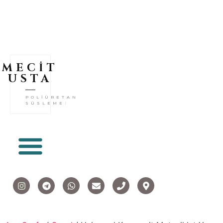
MECİT
USTA
POLİÜRETAN
SÜSL
|