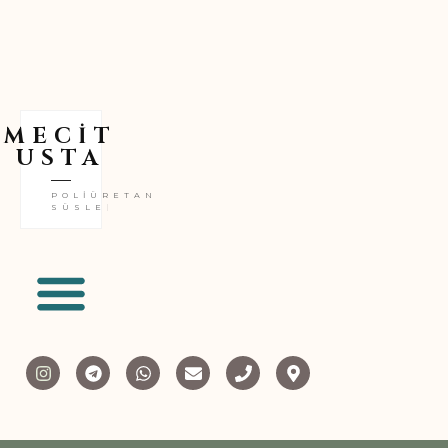
MECİT
USTA
POLİÜRETAN
SÜSLEME
|